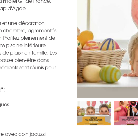
l'Hôtel Gil de France,
Cap d'Agde.
 et une décoration
tre chambre, agrémentés
r. Profitez pleinement de
re piscine intérieure
e plaisir en famille. Les
pause bien-être dans
rédients sont réunis pour
" :
âques
te avec coin jacuzzi