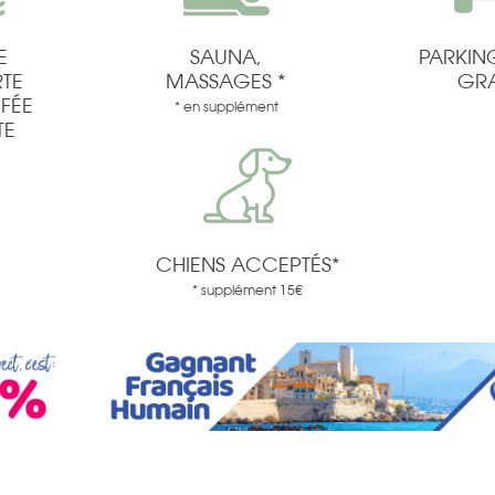
E
SAUNA,
PARKIN
TE
MASSAGES *
GRA
FÉE
* en supplément
TE
CHIENS ACCEPTÉS*
* supplément 15€