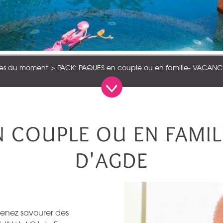
res du moment
PACK: PAQUES en couple ou en famille- VACAN
N COUPLE OU EN FAMIL
D'AGDE
 venez savourer des