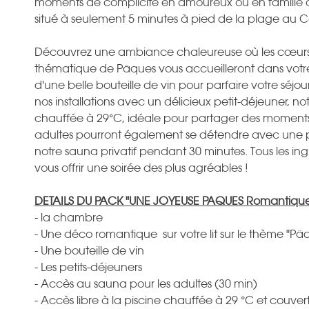
moments de complicité en amoureux ou en famille à 
situé à seulement 5 minutes à pied de la plage au 
Découvrez une ambiance chaleureuse où les cœurs
thématique de Pâques vous accueilleront dans vo
d'une belle bouteille de vin pour parfaire votre séjou
nos installations avec un délicieux petit-déjeuner, not
chauffée à 29°C, idéale pour partager des moments d
adultes pourront également se détendre avec une 
notre sauna privatif pendant 30 minutes. Tous les ing
vous offrir une soirée des plus agréables !
DETAILS DU PACK "UNE JOYEUSE PAQUES Romantique
- la chambre
- Une déco romantique sur votre lit sur le thème "P
- Une bouteille de vin
- Les petits-déjeuners
- Accès au sauna pour les adultes (30 min)
- Accès libre à la piscine chauffée à 29 °C et couver